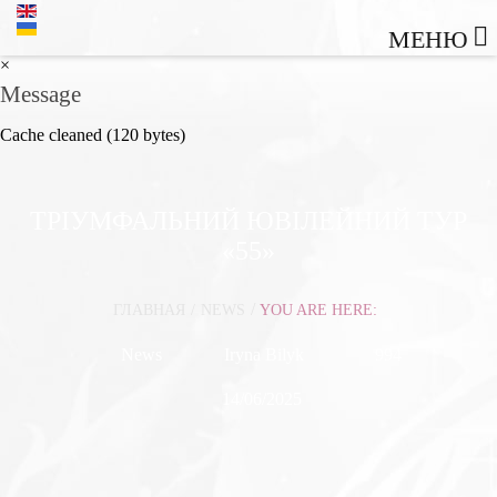
МЕНЮ
×
Message
Cache cleaned (120 bytes)
ТРІУМФАЛЬНИЙ ЮВІЛЕЙНИЙ ТУР
«55»
/
ГЛАВНАЯ
/
NEWS
YOU ARE HERE:
News
Iryna Bilyk
994
14/06/2025