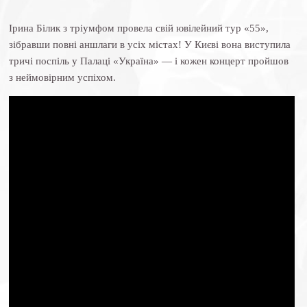
Ірина Білик з тріумфом провела свій ювілейний тур «55»,
зібравши повні аншлаги в усіх містах! У Києві вона виступила
тричі поспіль у Палаці «Україна» — і кожен концерт пройшов
з неймовірним успіхом.