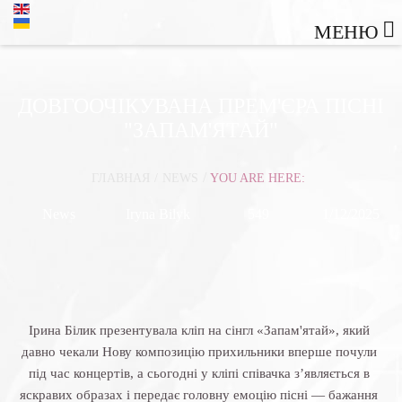
МЕНЮ
ДОВГООЧІКУВАНА ПРЕМ'ЄРА ПІСНІ
"ЗАПАМ'ЯТАЙ"
/
ГЛАВНАЯ
/
NEWS
YOU ARE HERE:
News
Iryna Bilyk
549
1/12/2025
Ірина Білик презентувала кліп на сінгл «Запам'ятай», який
давно чекали Нову композицію прихильники вперше почули
під час концертів, а сьогодні у кліпі співачка з’являється в
яскравих образах і передає головну емоцію пісні — бажання