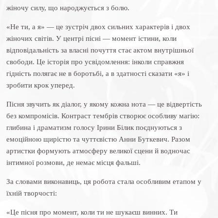
жіночу силу, що народжується з болю.
«Не ти, а я» — це зустріч двох сильних характерів і двох
жіночих світів. У центрі пісні — момент істини, коли
відповідальність за власні почуття стає актом внутрішньої
свободи. Це історія про усвідомлення: інколи справжня
гідність полягає не в боротьбі, а в здатності сказати «я» і
зробити крок уперед.
Пісня звучить як діалог, у якому кожна нота — це відвертість
без компромісів. Контраст тембрів створює особливу магію:
глибина і драматизм голосу Ірини Білик поєднуються з
емоційною щирістю та чуттєвістю Анни Буткевич. Разом
артистки формують атмосферу великої сцени й водночас
інтимної розмови, де немає місця фальші.
За словами виконавиць, ця робота стала особливим етапом у
їхній творчості:
«Це пісня про момент, коли ти не шукаєш винних. Ти