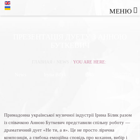
МЕНЮ
ПРЕЗЕНТАЦІЯ ДУЕТУ З АННОЮ
БУТКЕВИЧ
/
ГЛАВНАЯ
/
NEWS
YOU ARE HERE:
News
Iryna Bilyk
586
5/03/2026
Примадонна української музичної індустрії Ірина Білик разом
із співачкою Анною Буткевич представили спільну роботу —
драматичний дует «Не ти, а я». Це не просто лірична
композиція, а глибока емоційна сповідь про кохання, вибір і