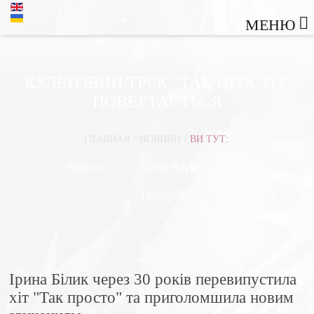
МЕНЮ
КУЛЬТОВИЙ ТРЕК "ТАК ПРОСТО"
ПОВЕРТАЄТЬСЯ
/
ГЛАВНАЯ
/
НОВИНИ
ВИ ТУТ:
Новини
Iryna Bilyk
1097
14/06/2025
Ірина Білик через 30 років перевипустила
хіт "Так просто" та приголомшила новим