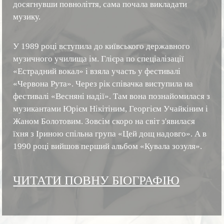
досягнувши повноліття, сама почала викладати
музику.
У 1989 році вступила до київського державного
музичного училища ім. Глієра по спеціалізації
«Естрадний вокал» і взяла участь у фестивалі
«Червона Рута». Через рік співачка виступила на
фестивалі «Весняні надії». Там вона познайомилася з
музикантами Юрієм Нікітіним, Георгієм Учайкіним і
Жаном Болотовим. Зовсім скоро на світ з'явилася
їхня з Іриною спільна група «Цей дощ надовго». А в
1990 році вийшов перший альбом «Кувала зозуля».
ЧИТАТИ ПОВНУ БIОГРАФIЮ