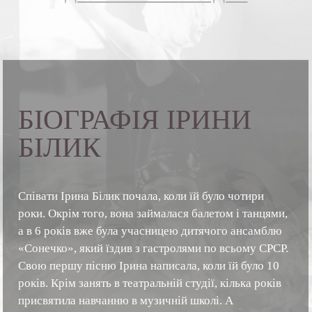
БIОГРАФIЯ
IРИНИ
БIЛИК
Співати Ірина Білик почала, коли їй було чотири
роки. Окрім того, вона займалася балетом і танцями,
а в 6 років вже була учасницею дитячого ансамблю
«Сонечко», який їздив з гастролями по всьому СРСР.
Свою першу пісню Ірина написала, коли їй було 10
років. Крім занять в театральній студії, кілька років
присвятила навчанню в музичній школі. А