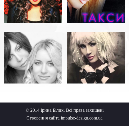
F. SCOTT FITZGERALD
THEATRE
Детальнiше
26.08.2026 -
HOUSTON, USA
MIDTOWN ARTS & THEATER
CENTER HOUSTON
© 2014 Ірина Білик. Всі права захищені
Створення сайта impulse-design.com.ua
Детальнiше